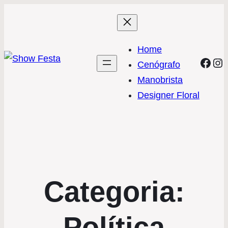
Home
Face
In
Cenógrafo
Manobrista
Designer Floral
Categoria:
Política