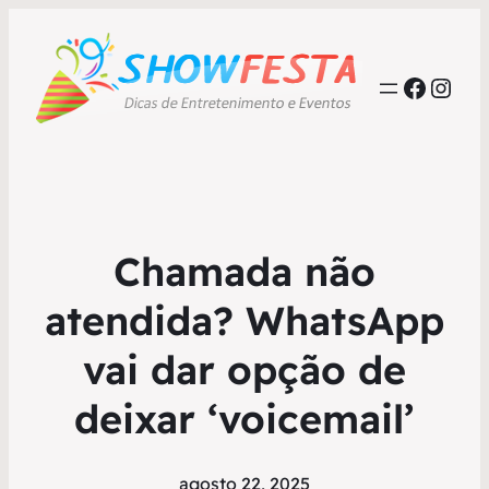
Faceb
Inst
Chamada não
atendida? WhatsApp
vai dar opção de
deixar ‘voicemail’
agosto 22, 2025