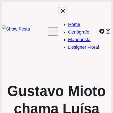
Home
Face
In
Cenógrafo
Manobrista
Designer Floral
Gustavo Mioto
chama Luísa