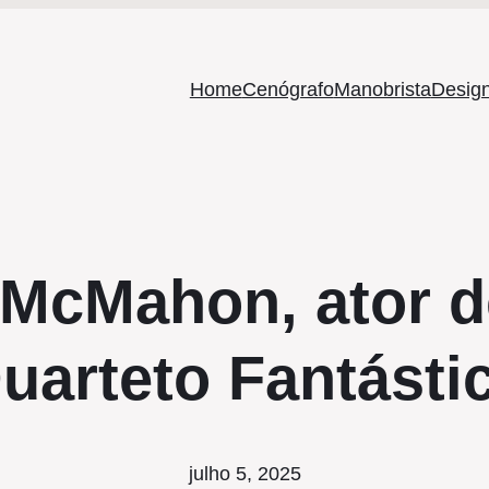
Home
Cenógrafo
Manobrista
Design
 McMahon, ator de
uarteto Fantásti
julho 5, 2025