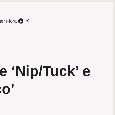
Facebook
Instagram
er Floral
 ‘Nip/Tuck’ e
co’