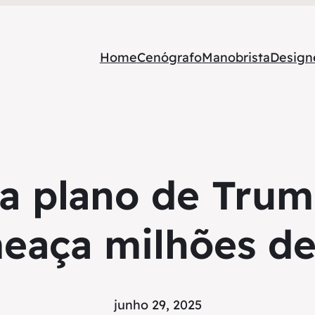
Home
Cenógrafo
Manobrista
Designe
ca plano de Trum
meaça milhões d
junho 29, 2025