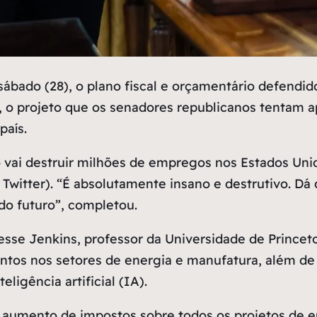
 sábado (28), o plano fiscal e orçamentário defendi
, o projeto que os senadores republicanos tentam
país.
o vai destruir milhões de empregos nos Estados Uni
 Twitter). “É absolutamente insano e destrutivo. Dá 
do futuro”, completou.
sse Jenkins, professor da Universidade de Princeto
ntos nos setores de energia e manufatura, além de
igência artificial (IA).
umento de impostos sobre todos os projetos de ene