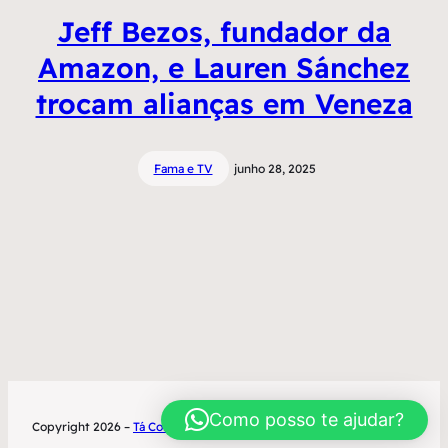
Jeff Bezos, fundador da
Amazon, e Lauren Sánchez
trocam alianças em Veneza
Fama e TV
junho 28, 2025
Como posso te ajudar?
Copyright 2026 –
Tá Contratado
Desenvolvimento World Office