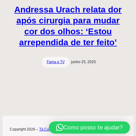
Andressa Urach relata dor
após cirurgia para mudar
cor dos olhos: ‘Estou
arrependida de ter feito’
Fama e TV
junho 25, 2025
Como posso te ajudar?
Copyright 2026 –
Tá Contratado
Desenvolvimento World Office