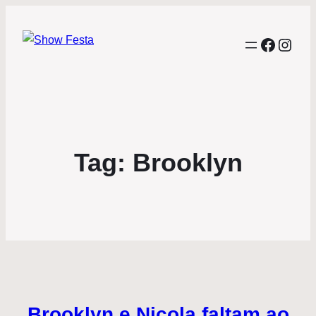
Facebo
Inst
Tag:
Brooklyn
Brooklyn e Nicola faltam ao