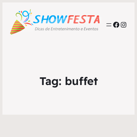
Faceb
Inst
Tag:
buffet