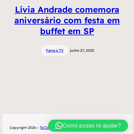
Lívia Andrade comemora
aniversário com festa em
buffet em SP
Fama e TV
junho 27, 2025
Como posso te ajudar?
Copyright 2026 –
Tá Contratado
Desenvolvimento World Office