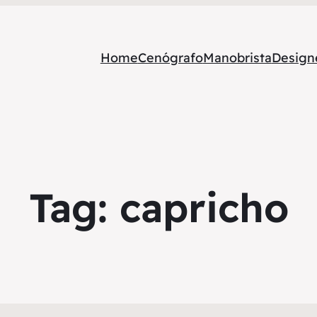
Home
Cenógrafo
Manobrista
Designe
Tag:
capricho