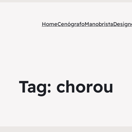
Home
Cenógrafo
Manobrista
Designe
Tag:
chorou