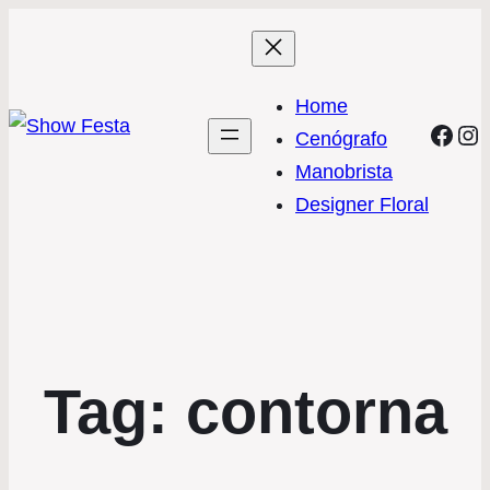
Home
Face
In
Cenógrafo
Manobrista
Designer Floral
Tag:
contorna