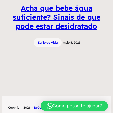
Acha que bebe água
suficiente? Sinais de que
pode estar desidratado
Estilo de Vida
maio 5, 2025
Como posso te ajudar?
Copyright 2026 –
Tá Contratado
Desenvolvimento World Office