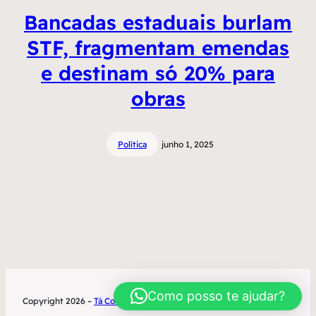
Bancadas estaduais burlam
STF, fragmentam emendas
e destinam só 20% para
obras
Política
junho 1, 2025
Como posso te ajudar?
Copyright 2026 –
Tá Contratado
Desenvolvimento World Office