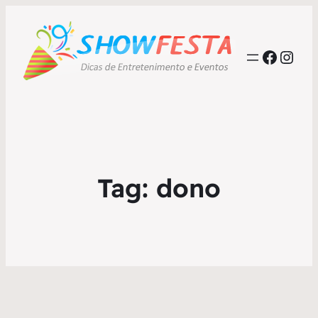
Faceb
Inst
Tag:
dono