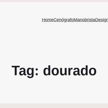
Home
Cenógrafo
Manobrista
Design
Tag:
dourado