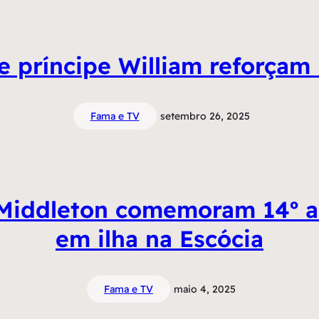
 e príncipe William reforçam 
Fama e TV
setembro 26, 2025
e Middleton comemoram 14º a
em ilha na Escócia
Fama e TV
maio 4, 2025