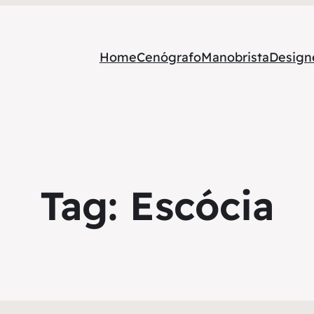
Home
Cenógrafo
Manobrista
Designe
Tag:
Escócia