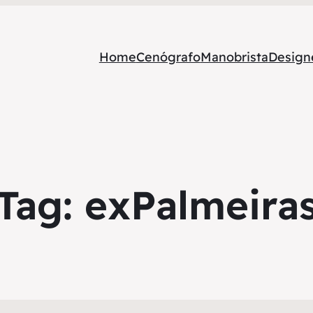
Home
Cenógrafo
Manobrista
Designe
Tag:
exPalmeira