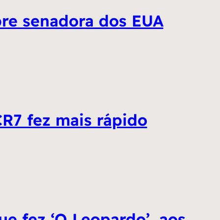
bre senadora dos EUA
CR7 fez mais rápido
ue fez ‘O Leopardo’, aos