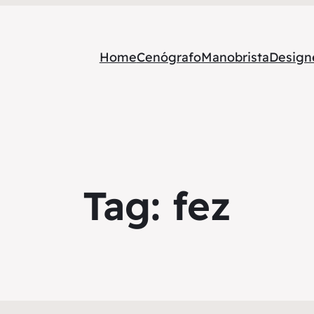
Home
Cenógrafo
Manobrista
Designe
Tag:
fez