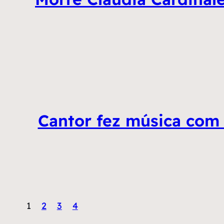
Cantor fez música com
1
2
3
4