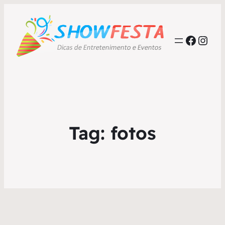
Faceb
Inst
Tag:
fotos