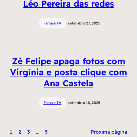
Léo Pereira das redes
Fama e TV
setembro 27, 2025
Zé Felipe apaga fotos com
Virgínia e posta clique com
Ana Castela
Fama e TV
setembro 18, 2025
1
2
3
…
5
Próxima página