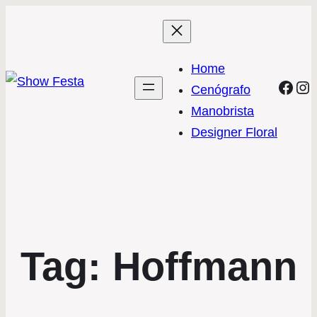
Home
Face
In
Cenógrafo
Manobrista
Designer Floral
Tag:
Hoffmann