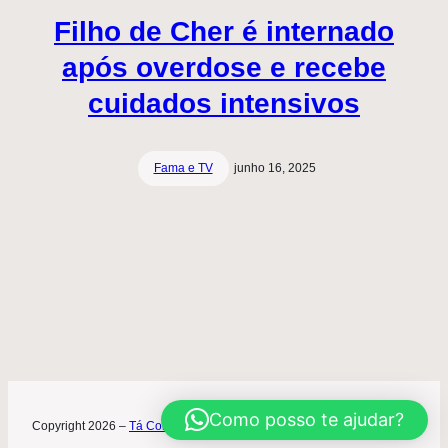
Filho de Cher é internado
após overdose e recebe
cuidados intensivos
Fama e TV
junho 16, 2025
Como posso te ajudar?
Copyright 2026 –
Tá Contratado
Desenvolvimento World Office