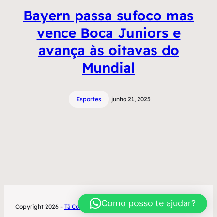
Bayern passa sufoco mas
vence Boca Juniors e
avança às oitavas do
Mundial
Esportes
junho 21, 2025
Como posso te ajudar?
Copyright 2026 –
Tá Contratado
Desenvolvimento World Office