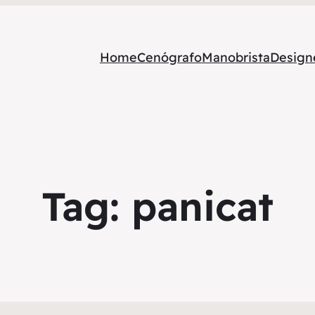
Home
Cenógrafo
Manobrista
Designe
Tag:
panicat