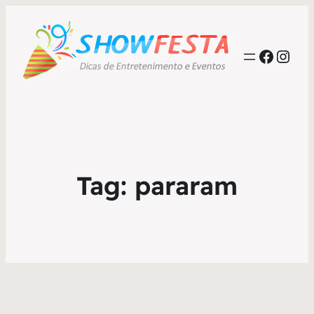
Faceb
Inst
Tag:
pararam