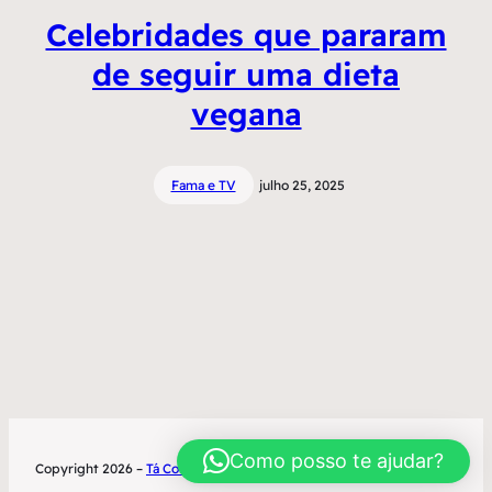
Celebridades que pararam
de seguir uma dieta
vegana
Fama e TV
julho 25, 2025
Como posso te ajudar?
Copyright 2026 –
Tá Contratado
Desenvolvimento World Office