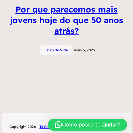
Por que parecemos mais
jovens hoje do que 50 anos
atrás?
Estilo de Vida
maio 5, 2025
Como posso te ajudar?
Copyright 2026 –
Tá Contratado
Desenvolvimento World Office