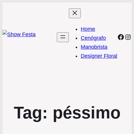
Home
Face
In
Cenógrafo
Manobrista
Designer Floral
Tag:
péssimo