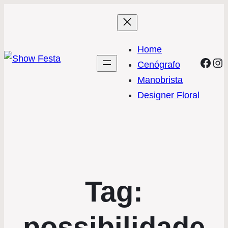
Home
Face
In
Cenógrafo
Manobrista
Designer Floral
Tag:
possibilidade