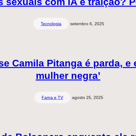
 sexuais com IA é traição? 
Tecnologia
setembro 6, 2025
e Camila Pitanga é parda, e 
mulher negra’
Fama e TV
agosto 25, 2025