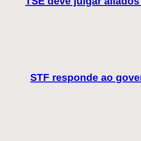
TSE deve julgar aliado
STF responde ao gover