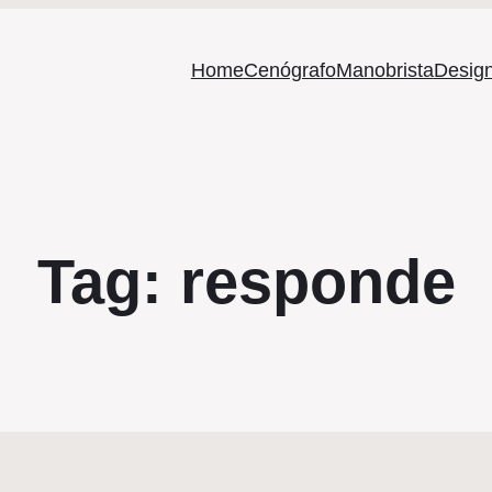
Home
Cenógrafo
Manobrista
Design
Tag:
responde