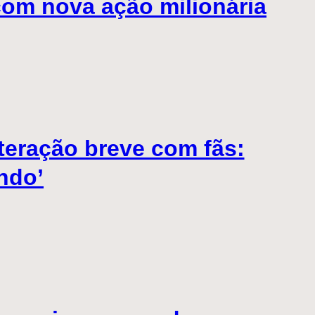
com nova ação milionária
nteração breve com fãs:
ndo’