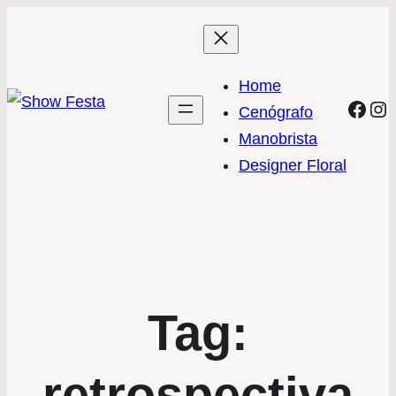
Home
Face
In
Cenógrafo
Manobrista
Designer Floral
Tag:
retrospectiva