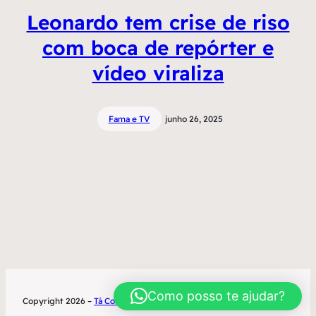
Leonardo tem crise de riso
com boca de repórter e
vídeo viraliza
Fama e TV
junho 26, 2025
Como posso te ajudar?
Copyright 2026 –
Tá Contratado
Desenvolvimento World Office