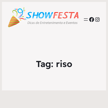
Faceb
Inst
Tag:
riso