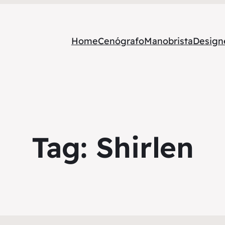
Home
Cenógrafo
Manobrista
Designe
Tag:
Shirlen