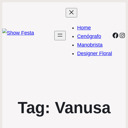
Home
Face
In
Cenógrafo
Manobrista
Designer Floral
Tag:
Vanusa