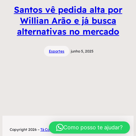
Santos vê pedida alta por
Willian Arão e já busca
alternativas no mercado
Esportes
junho 5, 2025
Como posso te ajudar?
Copyright 2026 –
Tá Contratado
Desenvolvimento World Office