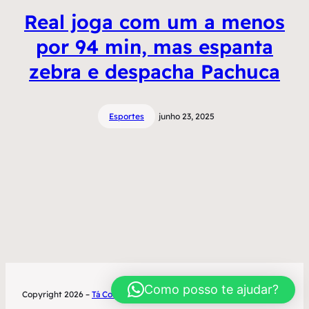
Real joga com um a menos
por 94 min, mas espanta
zebra e despacha Pachuca
Esportes
junho 23, 2025
Como posso te ajudar?
Copyright 2026 –
Tá Contratado
Desenvolvimento World Office