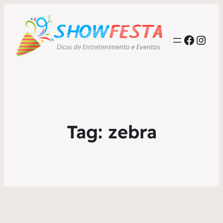
Faceb
Inst
Tag:
zebra