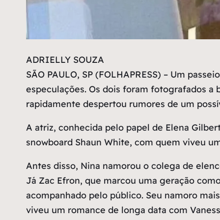
A
DRIELLY SOUZA
SÃO PAULO, SP (FOLHAPRESS) – Um passeio no m
especulações. Os dois foram fotografados a b
rapidamente despertou rumores de um possí
A atriz, conhecida pelo papel de Elena Gilbe
snowboard Shaun White, com quem viveu um 
Antes disso, Nina namorou o colega de elen
Já Zac Efron, que marcou uma geração como 
acompanhado pelo público. Seu namoro mais r
viveu um romance de longa data com Vanessa