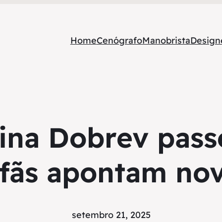
Home
Cenógrafo
Manobrista
Designe
Nina Dobrev pass
e fãs apontam n
setembro 21, 2025