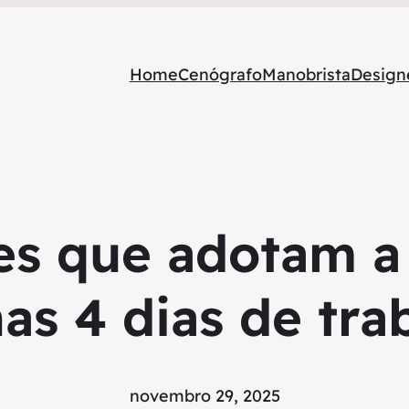
Home
Cenógrafo
Manobrista
Designe
íses que adotam 
as 4 dias de tra
novembro 29, 2025