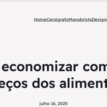
Home
Cenógrafo
Manobrista
Designe
a economizar com
eços dos alimen
julho 16, 2025