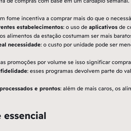
sta de compras com base em um cardápio semanal. 
com fome incentiva a comprar mais do que o necessá
rentes estabelecimentos
: o uso de
aplicativos
de c
 os alimentos da estação costumam ser mais baratos
eal necessidade
: o custo por unidade pode ser men
 as promoções por volume se isso significar comp
fidelidade
: esses programas devolvem parte do va
aprocessados e prontos
: além de mais caros, os a
 essencial