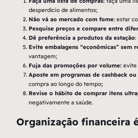
Faça uma lista de compras:
faça uma li
desperdício de alimentos;
Não vá ao mercado com fome
: estar 
Pesquise preços e compare entre dife
Dê preferência a produtos da estação
:
Evite embalagens “econômicas” sem r
vantagem;
Fuja das promoções por volume:
evite
Aposte em programas de
cashback
ou 
compra ao longo do tempo;
Revise o hábito de comprar itens ultr
negativamente a saúde.
Organização financeira é