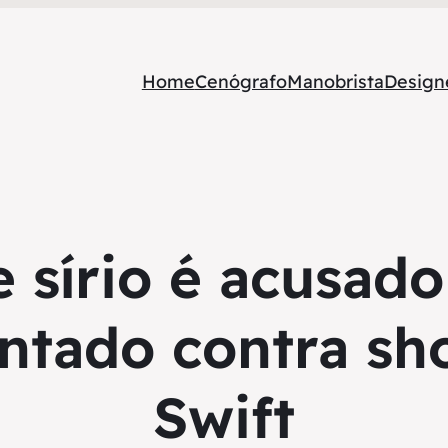
Home
Cenógrafo
Manobrista
Designe
 sírio é acusado
entado contra sh
Swift