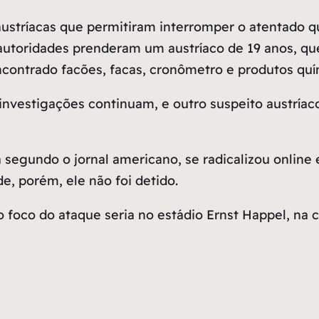
ustríacas que permitiram interromper o atentado q
autoridades prenderam um austríaco de 19 anos, que
encontrado facões, facas, cronômetro e produtos quí
s investigações continuam, e outro suspeito austrí
 segundo o jornal americano, se radicalizou online 
e, porém, ele não foi detido.
o foco do ataque seria no estádio Ernst Happel, na 