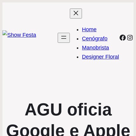
Home
Face
In
Cenógrafo
Manobrista
Designer Floral
AGU oficia
Google e Apple