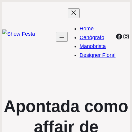
Home
Face
In
Cenógrafo
Manobrista
Designer Floral
Apontada como
affair de