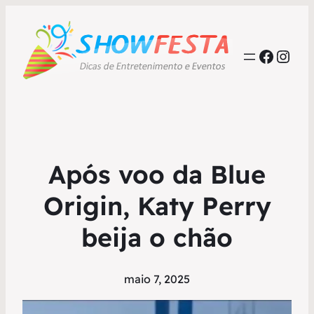
Faceb
Inst
Após voo da Blue
Origin, Katy Perry
beija o chão
maio 7, 2025