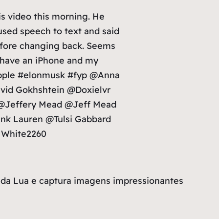
 video this morning. He
used speech to text and said
before changing back. Seems
t have an iPhone and my
apple #elonmusk #fyp @Anna
id Gokhshtein @Doxielvr
 @Jeffery Mead @Jeff Mead
ink Lauren @Tulsi Gabbard
s White2260
da Lua e captura imagens impressionantes