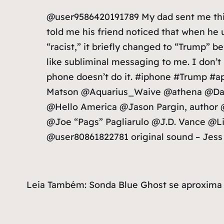
@user9586420191789 My dad sent me this
told me his friend noticed that when he 
“racist,” it briefly changed to “Trump” 
like subliminal messaging to me. I don’
phone doesn’t do it. #iphone #Trump #
Matson @Aquarius_Waive @athena @Dav
@Hello America @Jason Pargin, author
@Joe “Pags” Pagliarulo @J.D. Vance @L
@user80861822781 original sound – Jes
Leia Também: Sonda Blue Ghost se aproxima 