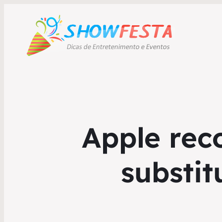
Apple rec
substit