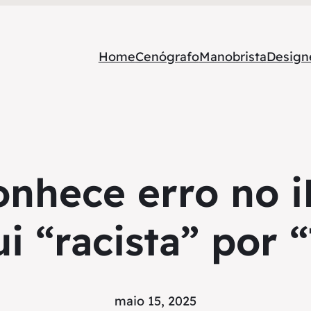
Home
Cenógrafo
Manobrista
Designe
onhece erro no 
ui “racista” por
maio 15, 2025