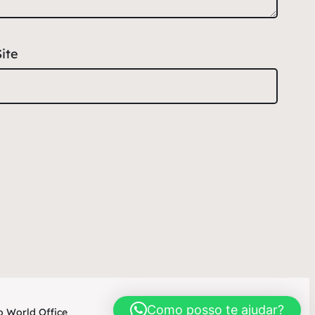
Site
Como posso te ajudar?
 World Office