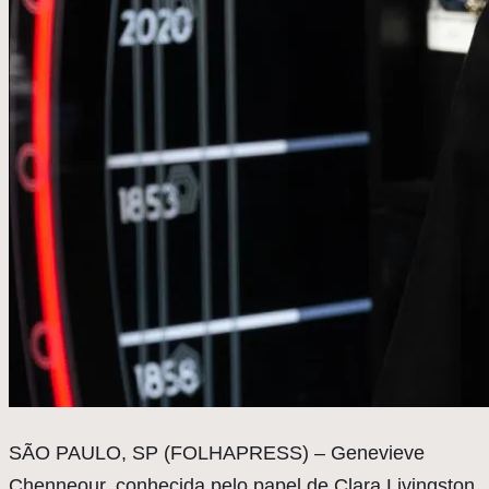
S
ÃO PAULO, SP (FOLHAPRESS) – Genevieve
Chenneour, conhecida pelo papel de Clara Livingston