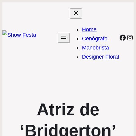
Home
Face
In
Cenógrafo
Manobrista
Designer Floral
Atriz de
‘Bridgerton’