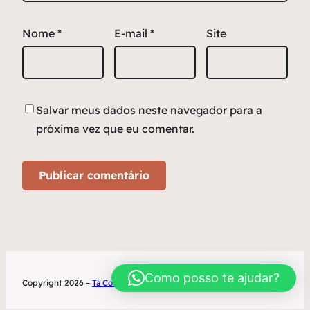
Nome
*
E-mail
*
Site
Salvar meus dados neste navegador para a
próxima vez que eu comentar.
Como posso te ajudar?
Copyright 2026 –
Tá Contratado
Desenvolvimento World Office