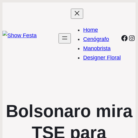
Home
Face
In
Cenógrafo
Manobrista
Designer Floral
Bolsonaro mira
TSE para