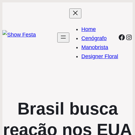
Home
Face
In
Cenógrafo
Manobrista
Designer Floral
Brasil busca
reação nos EUA