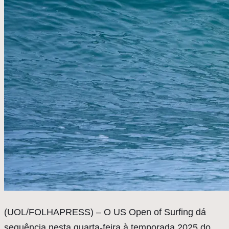
(
UOL/FOLHAPRESS) – O US Open of Surfing dá
sequência nesta quarta-feira à temporada 2025 do