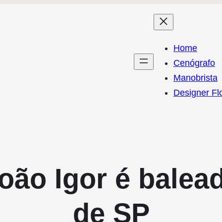
Home
Cenógrafo
Manobrista
Designer Flo
oão Igor é balea
de SP