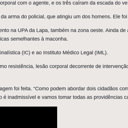
rporal com o agente, e os três caíram da escada do veí
a arma do policial, que atingiu um dos homens. Ele fo
mento na UPA da Lapa, também na zona oeste. Ainda de a
sticas semelhantes à maconha.
nalística (IC) e ao Instituto Médico Legal (IML).
como resistência, lesão corporal decorrente de intervençã
dagem foi feita. “Como podem abordar dois cidadãos co
so é inadmissível e vamos tomar todas as providências c