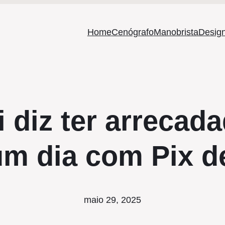
Home
Cenógrafo
Manobrista
Design
i diz ter arrecad
um dia com Pix d
maio 29, 2025